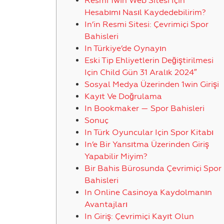
Resmi 1win Web Sitesi Için
Hesabımı Nasıl Kaydedebilirim?
In’in Resmi Sitesi: Çevrimiçi Spor
Bahisleri
In Türkiye’de Oynayın
Eski Tip Ehliyetlerin Değiştirilmesi
Için Child Gün 31 Aralık 2024″
Sosyal Medya Üzerinden 1win Girişi
Kayıt Ve Doğrulama
In Bookmaker — Spor Bahisleri
Sonuç
In Türk Oyuncular Için Spor Kitabı
In’e Bir Yansıtma Üzerinden Giriş
Yapabilir Miyim?
Bir Bahis Bürosunda Çevrimiçi Spor
Bahisleri
In Online Casinoya Kaydolmanın
Avantajları
In Giriş: Çevrimiçi Kayıt Olun