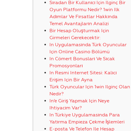
Sıradan Bir Kullanıcı Için Ilginç Bir
Oyun Platformu Nedir? 1win Ilk
Adımlar Ve Fırsatlar Hakkında
Temel Avantajların Analizi
Bir Hesap Oluşturmak Için
Girmeleri Gerekecektir:
In Uygulamasında Türk Oyuncular
Için Online Casino Bölümü
In Cömert Bonusları Ve Sıcak
Promosyonları
In Resmi Internet Sitesi: Kalıcı
Erişim Için Bir Ayna
Türk Oyuncular Için 1win Ilginç Olan
Nedir?
In’e Giriş Yapmak Için Neye
Ihtiyacım Var?
In Türkiye Uygulamasında Para
Yatırma Empieza Çekme İşlemleri
E-posta Ve Telefon Ile Hesap