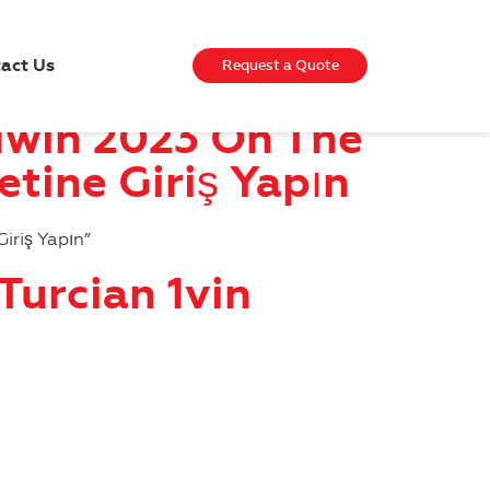
act Us
Request a Quote
 1win 2023 On The
etine Giriş Yapın
iriş Yapın”
 Turcian 1vin