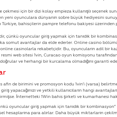
e çekmesi için bir dizi kolay empieza kullanışlı seçenek sun
e en yeni oyunculara dünyanın sobre büyük hediyesini sunuy
Türkiye, bahisçilerin pampre telefonu bakiyesi üzerinden pa
r, çünkü oyuncular giriş yapmak için tanıdık bir kombinasyo
 başka somut avantajlar da elde ederler. Online casino bö
 online casinolarla rekabetçidir. Bu, oyuncuların adil bir 
k, resmi web sitesi 1vin, Curacao oyun komisyonu tarafından 
 doğrular ve herhangi bir kurcalama olmadığını garanti ede
ar
ahis afin de birimini ve promosyon kodu 1vin’i (varsa) belirt
l giriş yapacağınızı ve yetkili kullanıcıların hangi avantajla
rmişse. İnternetteki 1Win bahis şirketi ve kumarhanesi hakk
nkü oyuncular giriş yapmak için tanıdık bir kombinasyon” “b
şisel hesaplarına para alırlar. Daha büyük miktarların çekil