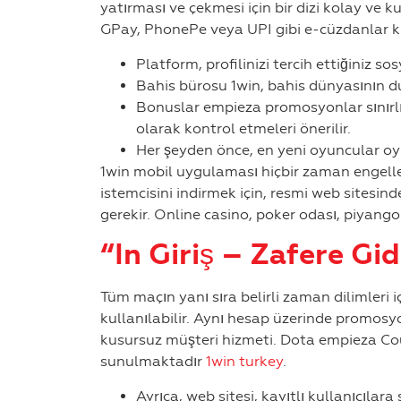
yatırması ve çekmesi için bir dizi kolay ve 
GPay, PhonePe veya UPI gibi e-cüzdanlar kul
Platform, profilinizi tercih ettiğiniz 
Bahis bürosu 1win, bahis dünyasının dura
Bonuslar empieza promosyonlar sınırlı b
olarak kontrol etmeleri önerilir.
Her şeyden önce, en yeni oyuncular oyu
1win mobil uygulaması hiçbir zaman engelle
istemcisini indirmek için, resmi web sitesin
gerekir. Online casino, poker odası, piyang
“In Giriş – Zafere Gid
Tüm maçın yanı sıra belirli zaman dilimleri
kullanılabilir. Aynı hesap üzerinde promosyo
kusursuz müşteri hizmeti. Dota empieza Coun
sunulmaktadır
1win turkey
.
Ayrıca, web sitesi, kayıtlı kullanıcılar