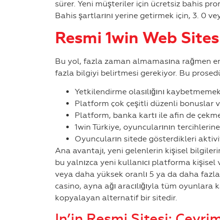
sürer. Yeni müşteriler için ücretsiz bahis p
Bahis şartlarını yerine getirmek için, 3. 0 v
Resmi 1win Web Sitesi
Bu yol, fazla zaman almamasına rağmen en y
fazla bilgiyi belirtmesi gerekiyor. Bu prosed
Yetkilendirme olasılığını kaybetmemek 
Platform çok çeşitli düzenli bonuslar 
Platform, banka kartı ile afin de çekm
1win Türkiye, oyuncularının tercihlerine
Oyuncuların sitede gösterdikleri aktivi
Ana avantajı, yeni gelenlerin kişisel bilgi
bu yalnızca yeni kullanıcı platforma kişisel 
veya daha yüksek oranlı 5 ya da daha fazla s
casino, ayna ağı aracılığıyla tüm oyunlara k
kopyalayan alternatif bir sitedir.
In’in Resmi Sitesi: Çevri