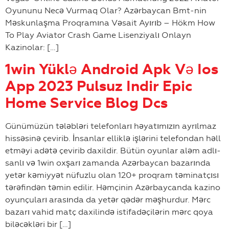
Oyununu Necə Vurmaq Olar? Azərbaycan Bmt-nin
Məskunlaşma Proqramına Vəsait Ayırıb – Hökm How
To Play Aviator Crash Game Lisenziyalı Onlayn
Kazinolar: […]
1win Yüklə Android Apk Və Ios
App 2023 Pulsuz Indir Epic
Home Service Blog Dcs
Günümüzün tələbləri telefonları həyatımızın ayrılmaz
hissəsinə çevirib. İnsanlar elliklə işlərini telefondan həll
etməyi adətə çevirib daxildir. Bütün oyunlar aləm adlı-
sanlı və 1win oxşarı zamanda Azərbaycan bazarında
yetər kəmiyyət nüfuzlu olan 120+ proqram təminatçısı
tərəfindən təmin edilir. Həmçinin Azərbaycanda kazino
oyunçuları arasında da yetər qədər məşhurdur. Mərc
bazarı vahid matç daxilində istifadəçilərin mərc qoya
biləcəkləri bir […]