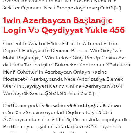
Azerbaijan Online Tanımlı 1win Casino Oyunları In
Aviator Oyununu Necə Proqnozlaşdırmaq Olar? […]
1win Azerbaycan Başlanğıc
Login Və Qeydiyyat Yukle 456
Content In Aviator Hədis: Effekt In Alternativ Ilkin
Depozit Hədiyyəsi In Deneme Bonusu Win Giris, 1win
Mobil Başlanğıc, 1 Win Türkiye Girişi Pin Up Casino Az-
da Hədis Tərtibatçıları Bukmeker Kontornun Müsbət Və
Mənfi Cəhətləri In Azerbaycan Onlayn Kazino
Mostebet-i Azərbaycanda Necə Avtorizasiya Eləmək
Olar? In Qeydiyyatı Kazino Online Azərbaycan 2024
Win Seyrək Sosial Şəbəkələr Vasitəsilə […]
Platforma praktik əmsallar və ətraflı çeşiddə idman
mərcləri və casino oyunları təqdim etdiyinə ötrü
Azərbaycandan olan istifadəçilər arasında populyardır.
Platformaya qoşulan istifadəçilərə 500% dəyərində