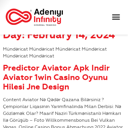
Day:
February 14, 2024
Mündəricat Mündəricat Mündəricat Mündəricat
Mündəricat Mündəricat
Predictor Aviator Apk Indir
Aviator 1win Casino Oyunu
Hilesi Jne Design
Content Aviator Nə Qədər Qazana Bilərsiniz ?
Çempionlar Liqasının Yarımfinalında Milan Derbisi: Nə
Gözləmək Olar? Maarif Naziri Türkmənistanlı Həmkarı
Ilə Görüşüb – Foto Willkommensbonus Bei Vulkan
Vegas ️ Online Casino Bonus Abmachung 2022 Aviator