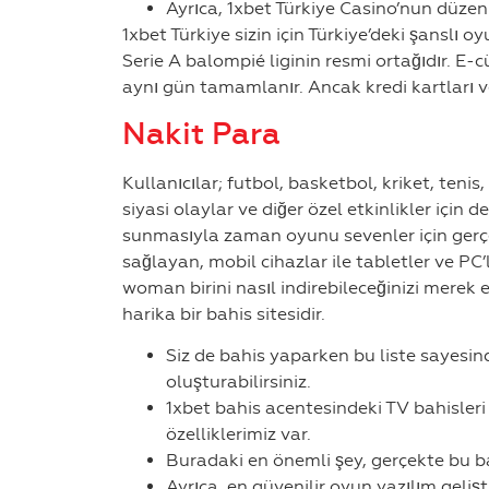
Ayrıca, 1xbet Türkiye Casino’nun düzenl
1xbet Türkiye sizin için Türkiye’deki şanslı 
Serie A balompié liginin resmi ortağıdır. E-
aynı gün tamamlanır. Ancak kredi kartları ve
Nakit Para
Kullanıcılar; futbol, basketbol, kriket, teni
siyasi olaylar ve diğer özel etkinlikler için
sunmasıyla zaman oyunu sevenler için gerçek
sağlayan, mobil cihazlar ile tabletler ve P
woman birini nasıl indirebileceğinizi merek
harika bir bahis sitesidir.
Siz de bahis yaparken bu liste sayesi
oluşturabilirsiniz.
1xbet bahis acentesindeki TV bahisleri
özelliklerimiz var.
Buradaki en önemli şey, gerçekte bu b
Ayrıca, en güvenilir oyun yazılım gelişti