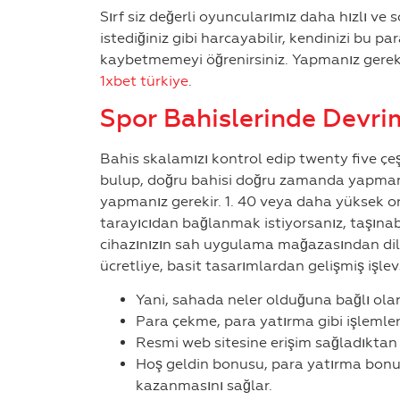
Sırf siz değerli oyuncularımız daha hızlı ve 
istediğiniz gibi harcayabilir, kendinizi bu p
kaybetmemeyi öğrenirsiniz. Yapmanız gereken
1xbet türkiye
.
Spor Bahislerinde Devrim
Bahis skalamızı kontrol edip twenty five çeş
bulup, doğru bahisi doğru zamanda yapmanız
yapmanız gerekir. 1. 40 veya daha yüksek or
tarayıcıdan bağlanmak istiyorsanız, taşınabi
cihazınızın sah uygulama mağazasından dile
ücretliye, basit tasarımlardan gelişmiş işlev
Yani, sahada neler olduğuna bağlı olar
Para çekme, para yatırma gibi işlemler
Resmi web sitesine erişim sağladıktan 
Hoş geldin bonusu, para yatırma bonus
kazanmasını sağlar.