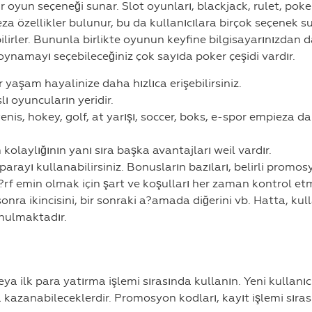
bir oyun seçeneği sunar. Slot oyunları, blackjack, rulet, po
a özellikler bulunur, bu da kullanıcılara birçok seçenek s
lirler. Bununla birlikte oyunun keyfine bilgisayarınızdan d
ynamayı seçebileceğiniz çok sayıda poker çeşidi vardır.
 yaşam hayalinize daha hızlıca erişebilirsiniz.
slı oyuncuların yeridir.
 tenis, hokey, golf, at yarışı, soccer, boks, e-spor empieza
olaylığının yanı sıra başka avantajları weil vardır.
parayı kullanabilirsiniz. Bonusların bazıları, belirli prom
?rf emin olmak için şart ve koşulları her zaman kontrol et
onra ikincisini, bir sonraki a?amada diğerini vb. Hatta, ku
nulmaktadır.
a ilk para yatırma işlemi sırasında kullanın. Yeni kullanıcı
zanabileceklerdir. Promosyon kodları, kayıt işlemi sırasın