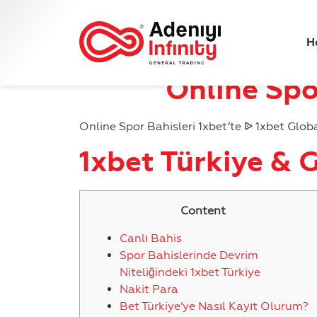
H
Home
Products & Services
Abou
Online Spo
Online Spor Bahisleri 1xbet’te ᐉ 1xbet Glob
1xbet Türkiye & G
Content
Canlı Bahis
Spor Bahislerinde Devrim
Niteliğindeki 1xbet Türkiye
Nakit Para
Bet Türkiye’ye Nasıl Kayıt Olurum?