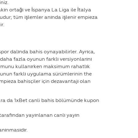
niz.
kın ortağı ve İspanya La Liga ile İtalya
ludur; tüm işlemler anında işlenir empieza
r.
 spor dalında bahis oynayabilirler. Ayrıca,
e daha fazla oyunun farklı versiyonlarını
tformunu kullanırken maksimum rahatlık
rmunun farklı uygulama sürümlerinin the
mpieza bahisçiler için dezavantajı olan
lara da 1xBet canli bahis bölümünde kupon
 tarafından yayınlanan canlı yayın
anınmasıdır.