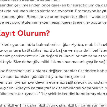
sinden çekilmesinden önce gereken bir süreçtir, um da daha
katkıda bulunan video slotlarda oynatılır. Promosyon kayıt 
odunu girin. Bonuslar ve promosyon teklifleri – webdeki ba
ve net görüntülerinin eklenmesini gerektirerek, e-posta vey
 Kayıt Olurum?
ikleri oyunları hızla bulmalarını sağlar. Ayrıca, mobil cih
eza oyunlara katılabilirsiniz. Bu başka versiyondaki bahisle
ilmeniz gerekmektedir. Siz değerli kullanıcılarımız daha es
kteyiz. Size daha güvenlikli hizmet sunma anlayışı ile sağl
maç öncesinde anlık olarak değişen oranlar üzerinden bahis
 ve spor bahisleri günlük ihtiyaç haline gelmeli.
arırken sizin oynamaya devam etmenizi sağlayacak bonuslar
sonuçlarını kolayca karşılaştırarak tahminlerini yapabilir ve 
lkelerde tartışmasız” “bir şekilde kendini kanıtlamış olan
daha hızlı erişim daha hızlı oyun daha hızlı bir bahis sunm