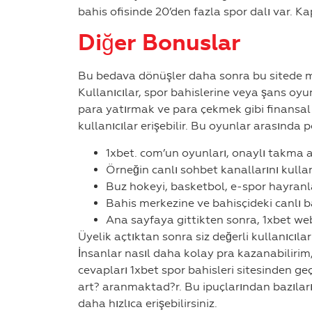
bahis ofisinde 20’den fazla spor dalı var. Ka
Diğer Bonuslar
Bu bedava dönüşler daha sonra bu sitede m
Kullanıcılar, spor bahislerine veya şans o
para yatırmak ve para çekmek gibi finansal 
kullanıcılar erişebilir. Bu oyunlar arasında 
1xbet. com’un oyunları, onaylı takma 
Örneğin canlı sohbet kanallarını kullan
Buz hokeyi, basketbol, e-spor hayranlar
Bahis merkezine ve bahisçideki canlı b
Ana sayfaya gittikten sonra, 1xbet web
Üyelik açtıktan sonra siz değerli kullanıcıl
İnsanlar nasıl daha kolay pra kazanabilirim
cevapları 1xbet spor bahisleri sitesinden ge
art? aranmaktad?r. Bu ipuçlarından bazıları
daha hızlıca erişebilirsiniz.