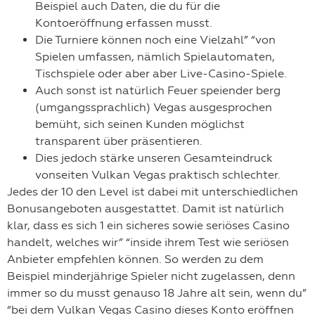
Beispiel auch Daten, die du für die
Kontoeröffnung erfassen musst.
Die Turniere können noch eine Vielzahl” “von
Spielen umfassen, nämlich Spielautomaten,
Tischspiele oder aber aber Live-Casino-Spiele.
Auch sonst ist natürlich Feuer speiender berg
(umgangssprachlich) Vegas ausgesprochen
bemüht, sich seinen Kunden möglichst
transparent über präsentieren.
Dies jedoch stärke unseren Gesamteindruck
vonseiten Vulkan Vegas praktisch schlechter.
Jedes der 10 den Level ist dabei mit unterschiedlichen
Bonusangeboten ausgestattet. Damit ist natürlich
klar, dass es sich 1 ein sicheres sowie seriöses Casino
handelt, welches wir” “inside ihrem Test wie seriösen
Anbieter empfehlen können. So werden zu dem
Beispiel minderjährige Spieler nicht zugelassen, denn
immer so du musst genauso 18 Jahre alt sein, wenn du”
“bei dem Vulkan Vegas Casino dieses Konto eröffnen