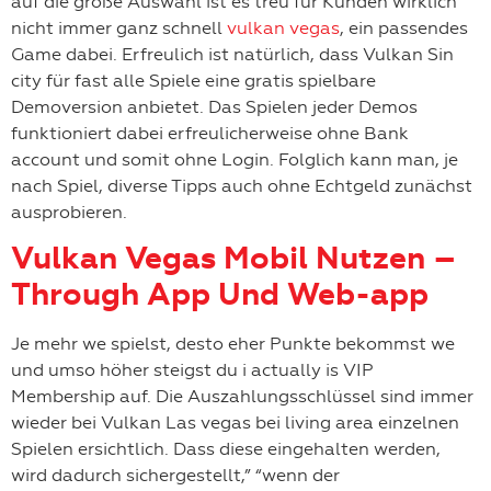
auf die große Auswahl ist es treu für Kunden wirklich
nicht immer ganz schnell
vulkan vegas
, ein passendes
Game dabei. Erfreulich ist natürlich, dass Vulkan Sin
city für fast alle Spiele eine gratis spielbare
Demoversion anbietet. Das Spielen jeder Demos
funktioniert dabei erfreulicherweise ohne Bank
account und somit ohne Login. Folglich kann man, je
nach Spiel, diverse Tipps auch ohne Echtgeld zunächst
ausprobieren.
Vulkan Vegas Mobil Nutzen –
Through App Und Web-app
Je mehr we spielst, desto eher Punkte bekommst we
und umso höher steigst du i actually is VIP
Membership auf. Die Auszahlungsschlüssel sind immer
wieder bei Vulkan Las vegas bei living area einzelnen
Spielen ersichtlich. Dass diese eingehalten werden,
wird dadurch sichergestellt,” “wenn der