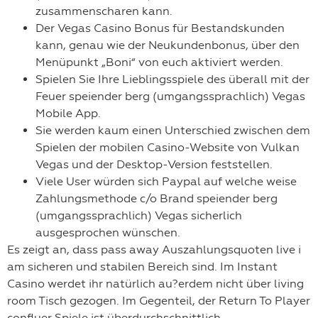
zusammenscharen kann.
Der Vegas Casino Bonus für Bestandskunden
kann, genau wie der Neukundenbonus, über den
Menüpunkt „Boni“ von euch aktiviert werden.
Spielen Sie Ihre Lieblingsspiele des überall mit der
Feuer speiender berg (umgangssprachlich) Vegas
Mobile App.
Sie werden kaum einen Unterschied zwischen dem
Spielen der mobilen Casino-Website von Vulkan
Vegas und der Desktop-Version feststellen.
Viele User würden sich Paypal auf welche weise
Zahlungsmethode c/o Brand speiender berg
(umgangssprachlich) Vegas sicherlich
ausgesprochen wünschen.
Es zeigt an, dass pass away Auszahlungsquoten live i
am sicheren und stabilen Bereich sind. Im Instant
Casino werdet ihr natürlich au?erdem nicht über living
room Tisch gezogen. Im Gegenteil, der Return To Player
confluer Spiele ist überdurchschnittlich.