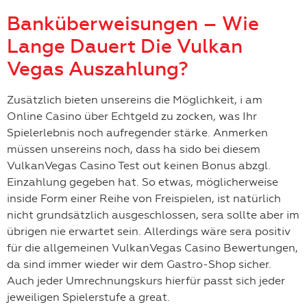
Banküberweisungen – Wie
Lange Dauert Die Vulkan
Vegas Auszahlung?
Zusätzlich bieten unsereins die Möglichkeit, i am
Online Casino über Echtgeld zu zocken, was Ihr
Spielerlebnis noch aufregender stärke. Anmerken
müssen unsereins noch, dass ha sido bei diesem
VulkanVegas Casino Test out keinen Bonus abzgl.
Einzahlung gegeben hat. So etwas, möglicherweise
inside Form einer Reihe von Freispielen, ist natürlich
nicht grundsätzlich ausgeschlossen, sera sollte aber im
übrigen nie erwartet sein. Allerdings wäre sera positiv
für die allgemeinen VulkanVegas Casino Bewertungen,
da sind immer wieder wir dem Gastro-Shop sicher.
Auch jeder Umrechnungskurs hierfür passt sich jeder
jeweiligen Spielerstufe a great.