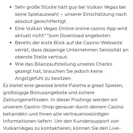
Sehr große Stücke hält guy bei Vulkan Vegas bei
seine Spielauswahl – unserer Einschätzung nach
absolut gerechtfertigt.
Eine Vulkan Vegas Online online casino App wird
aktuell nicht” “zum Download angeboten.
Bereits der erste Blick auf die Casino-Webseite
verrät, dass dasjenige Unternehmen Seriosität an
oberste Stelle vertraut.
Wie das Bilanzaufstellung unseres Checks
gezeigt hat, brauchen Sie jedoch keine
Angstgefühl zu besitzen.
Es bietet eine gewisse breite Palette a great Spielen,
großzügige Bonusangebote und sichere
Zahlungsmethoden. In dieser Postings werden wir
unserem Gastro-Shop genauer durch deinem Casino
behandeln und Ihnen alle vertrauenswürdigen
Informationen liefern. Um den Kundensupport von
VulkanVegas zu kontaktieren, können Sie den Live-