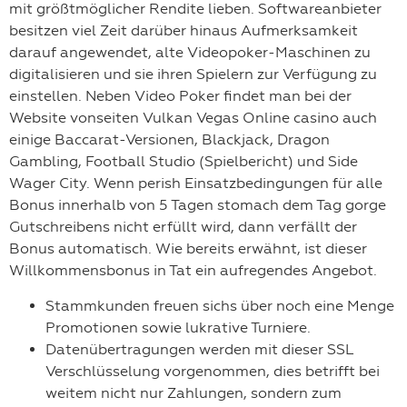
mit größtmöglicher Rendite lieben. Softwareanbieter
besitzen viel Zeit darüber hinaus Aufmerksamkeit
darauf angewendet, alte Videopoker-Maschinen zu
digitalisieren und sie ihren Spielern zur Verfügung zu
einstellen. Neben Video Poker findet man bei der
Website vonseiten Vulkan Vegas Online casino auch
einige Baccarat-Versionen, Blackjack, Dragon
Gambling, Football Studio (Spielbericht) und Side
Wager City. Wenn perish Einsatzbedingungen für alle
Bonus innerhalb von 5 Tagen stomach dem Tag gorge
Gutschreibens nicht erfüllt wird, dann verfällt der
Bonus automatisch. Wie bereits erwähnt, ist dieser
Willkommensbonus in Tat ein aufregendes Angebot.
Stammkunden freuen sichs über noch eine Menge
Promotionen sowie lukrative Turniere.
Datenübertragungen werden mit dieser SSL
Verschlüsselung vorgenommen, dies betrifft bei
weitem nicht nur Zahlungen, sondern zum